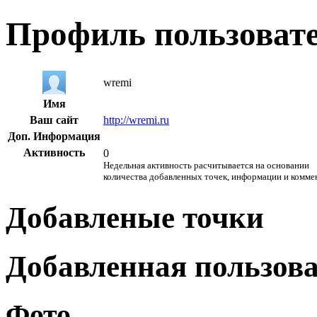
Профиль пользоват
wremi
Имя
Ваш сайт
http://wremi.ru
Доп. Информация
Активность
0
Недельная активность расчитывается на основании
количества добавленных точек, информации и комме
Добавленые точки
Добавленная пользов
Фото