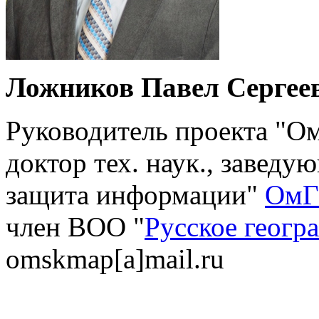
Ложников Павел Сергее
Руководитель проекта "Омс
доктор тех. наук., завед
защита информации"
ОмГ
член ВОО "
Русское геогр
omskmap[a]mail.ru