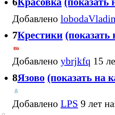
6
Красовка
(показать 
Добавлено
lobodaVladi
7
Крестики
(показать 
Добавлено
ybrjkfq
15 ле
8
Язово
(показать на к
Добавлено
LPS
9 лет на