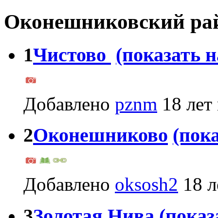
Оконешниковский ра
1
Чистово
(показать н
Добавлено
pznm
18 лет 
2
Оконешниково
(пока
Добавлено
oksosh2
18 л
3
Золотая Нива
(показ