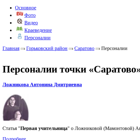
Основное
Фото
Видео
Краеведение
Персоналии
Главная
Горьковский район
Саратово
Персоналии
Персоналии точки «Саратово
Ложникова Антонина Дмитриевна
Статья "
Первая учительница
" о Ложниковой (Мамонтовой) Ан
Подробнее