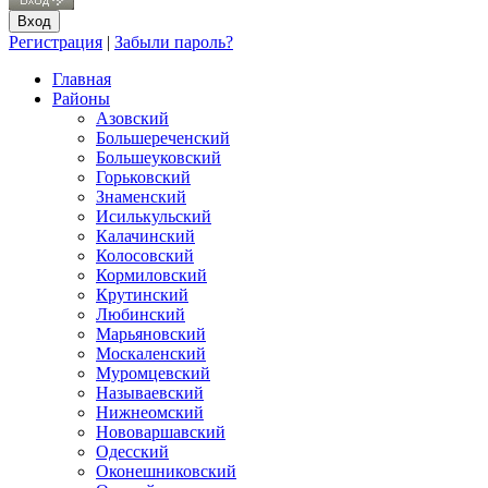
Регистрация
|
Забыли пароль?
Главная
Районы
Азовский
Большереченский
Большеуковский
Горьковский
Знаменский
Исилькульский
Калачинский
Колосовский
Кормиловский
Крутинский
Любинский
Марьяновский
Москаленский
Муромцевский
Называевский
Нижнеомский
Нововаршавский
Одесский
Оконешниковский