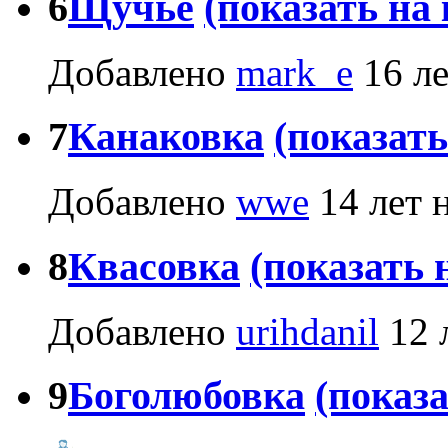
6
Щучье
(показать на 
Добавлено
mark_e
16 ле
7
Канаковка
(показать
Добавлено
wwe
14 лет 
8
Квасовка
(показать 
Добавлено
urihdanil
12 
9
Боголюбовка
(показа