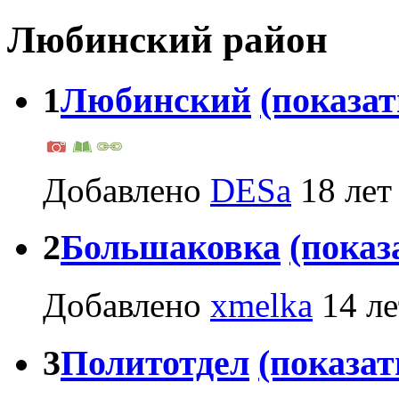
Любинский район
1
Любинский
(показат
Добавлено
DESa
18 лет
2
Большаковка
(показ
Добавлено
xmelka
14 ле
3
Политотдел
(показат