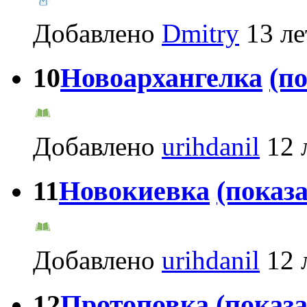
Добавлено
Dmitry
13 ле
10
Новоархангелка
(п
Добавлено
urihdanil
12 
11
Новокиевка
(показа
Добавлено
urihdanil
12 
12
Протоповка
(показа