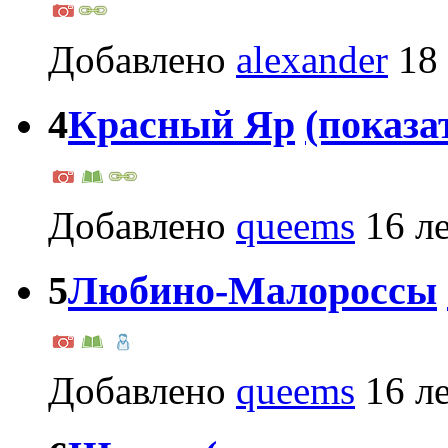
Добавлено
alexander
18 
4
Красный Яр
(показа
Добавлено
queems
16 ле
5
Любино-Малороссы
Добавлено
queems
16 ле