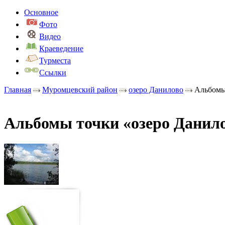
Основное
Фото
Видео
Краеведение
Турместа
Ссылки
Главная
Муромцевский район
озеро Данилово
Альбом
Альбомы точки «озеро Данил