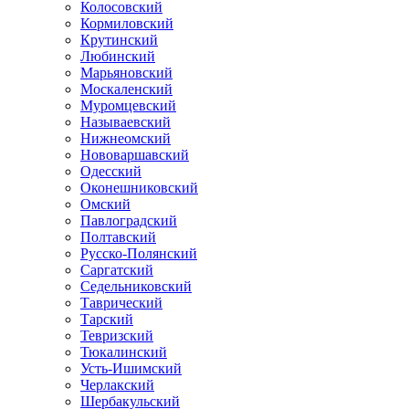
Колосовский
Кормиловский
Крутинский
Любинский
Марьяновский
Москаленский
Муромцевский
Называевский
Нижнеомский
Нововаршавский
Одесский
Оконешниковский
Омский
Павлоградский
Полтавский
Русско-Полянский
Саргатский
Седельниковский
Таврический
Тарский
Тевризский
Тюкалинский
Усть-Ишимский
Черлакский
Шербакульский