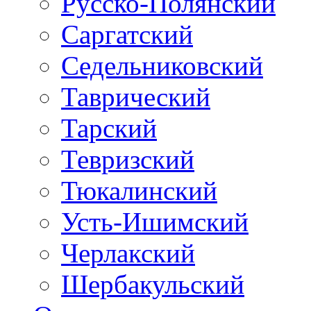
Русско-Полянский
Саргатский
Седельниковский
Таврический
Тарский
Тевризский
Тюкалинский
Усть-Ишимский
Черлакский
Шербакульский