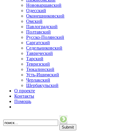
Нововаршавский
Одесский
Оконешниковский
Омский
Павлоградский
Полтавский
Русско-Полянский
Саргатский
Седельниковский
Таврический
Тарский
Тевризский
Тюкалинский
Усть-Ишимский
Черлакский
Шербакульский
О проекте
Контакты
Помощь