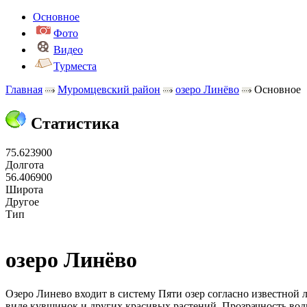
Основное
Фото
Видео
Турместа
Главная
Муромцевский район
озеро Линёво
Основное
Статистика
75.623900
Долгота
56.406900
Широта
Другое
Тип
озеро Линёво
Озеро Линево входит в систему Пяти озер согласно известной ле
виде кувшинок и других красивых растений. Прозрачность воды