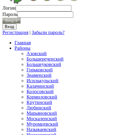
Логин
Пароль
Регистрация
|
Забыли пароль?
Главная
Районы
Азовский
Большереченский
Большеуковский
Горьковский
Знаменский
Исилькульский
Калачинский
Колосовский
Кормиловский
Крутинский
Любинский
Марьяновский
Москаленский
Муромцевский
Называевский
Нижнеомский