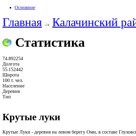
Основное
Главная
Калачинский ра
Статистика
74.892254
Долгота
55.152442
Широта
100 т. чел.
Население
Деревня
Тип
Крутые луки
Крутые Луки - деревня на левом берегу Оми, в составе Глуховс