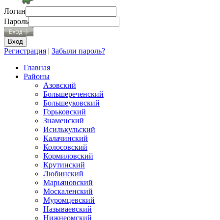
Логин
Пароль
Регистрация
|
Забыли пароль?
Главная
Районы
Азовский
Большереченский
Большеуковский
Горьковский
Знаменский
Исилькульский
Калачинский
Колосовский
Кормиловский
Крутинский
Любинский
Марьяновский
Москаленский
Муромцевский
Называевский
Нижнеомский