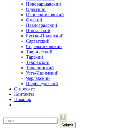
Нововаршавский
Одесский
Оконешниковский
Омский
Павлоградский
Полтавский
Русско-Полянский
Саргатский
Седельниковский
Таврический
Тарский
Тевризский
Тюкалинский
Усть-Ишимский
Черлакский
Шербакульский
О проекте
Контакты
Помощь