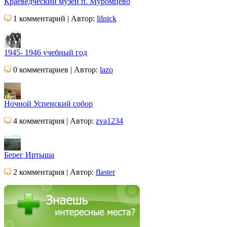
Краеведческий музей п. Муромцево
1 комментарий | Автор:
lilnick
1945- 1946 учебный год
0 комментариев | Автор:
lazo
Ночной Успенский собор
4 комментария | Автор:
zva1234
Берег Иртыша
2 комментария | Автор:
flaster