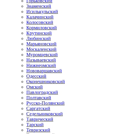
Горьковский
Знаменский
Исилькульский
Калачинский
Колосовский
Кормиловский
Крутинский
Любинский
Марьяновский
Москаленский
Муромцевский
Называевский
Нижнеомский
Нововаршавский
Одесский
Оконешниковский
Омский
Павлоградский
Полтавский
Русско-Полянский
Саргатский
Седельниковский
Таврический
Тарский
Тевризский