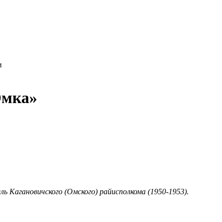
и
Омка»
 Кагановичского (Омского) райисполкома (1950-1953).