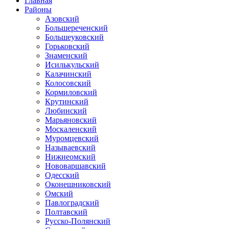
Главная
Районы
Азовский
Большереченский
Большеуковский
Горьковский
Знаменский
Исилькульский
Калачинский
Колосовский
Кормиловский
Крутинский
Любинский
Марьяновский
Москаленский
Муромцевский
Называевский
Нижнеомский
Нововаршавский
Одесский
Оконешниковский
Омский
Павлоградский
Полтавский
Русско-Полянский