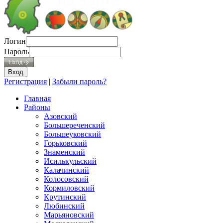
Логин
Пароль
Регистрация
|
Забыли пароль?
Главная
Районы
Азовский
Большереченский
Большеуковский
Горьковский
Знаменский
Исилькульский
Калачинский
Колосовский
Кормиловский
Крутинский
Любинский
Марьяновский