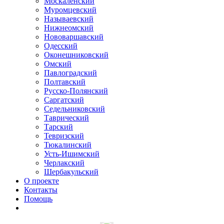
Москаленский
Муромцевский
Называевский
Нижнеомский
Нововаршавский
Одесский
Оконешниковский
Омский
Павлоградский
Полтавский
Русско-Полянский
Саргатский
Седельниковский
Таврический
Тарский
Тевризский
Тюкалинский
Усть-Ишимский
Черлакский
Шербакульский
О проекте
Контакты
Помощь