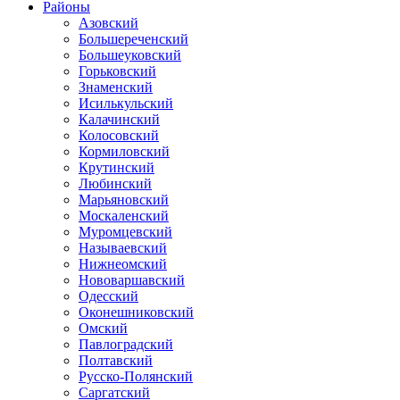
Районы
Азовский
Большереченский
Большеуковский
Горьковский
Знаменский
Исилькульский
Калачинский
Колосовский
Кормиловский
Крутинский
Любинский
Марьяновский
Москаленский
Муромцевский
Называевский
Нижнеомский
Нововаршавский
Одесский
Оконешниковский
Омский
Павлоградский
Полтавский
Русско-Полянский
Саргатский