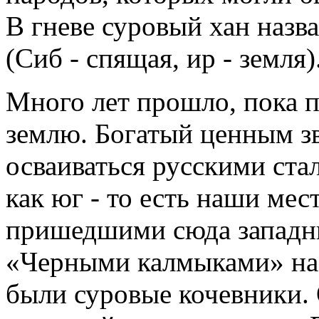
В гневе суровый хан назв
(Сиб - спящая, ир - земля)
Много лет прошло, пока п
землю. Бо­гатый ценным з
осваиваться русскими стал
как юг - то есть наши мес
пришедшими сюда западн
«Чер­ными калмыками» на
были суровые ко­чевники.