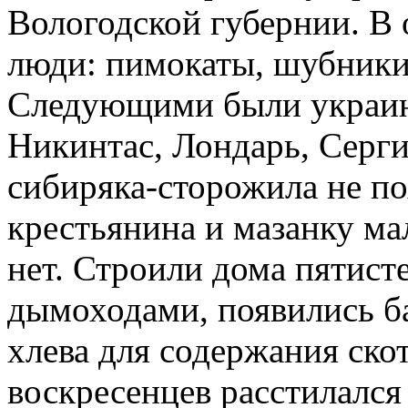
Вологодской гу­бернии. В
люди: пимокаты, шубники,
Следующими были украинц
Никинтас, Лондарь, Серги
сибиряка-сторожила не по
кресть­янина и мазанку м
нет. Строили дома пятист
дымоходами, появились ба
хлева для содержания ско
воскресенцев расстилался