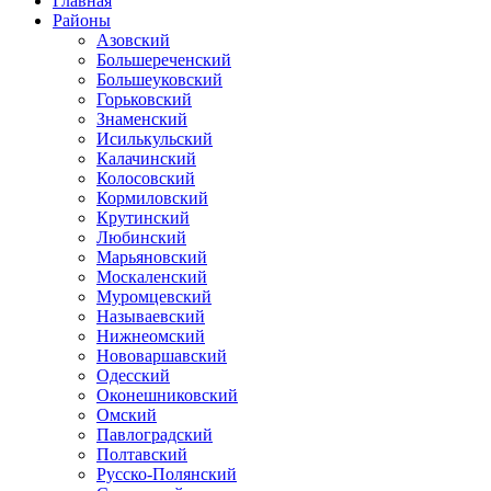
Главная
Районы
Азовский
Большереченский
Большеуковский
Горьковский
Знаменский
Исилькульский
Калачинский
Колосовский
Кормиловский
Крутинский
Любинский
Марьяновский
Москаленский
Муромцевский
Называевский
Нижнеомский
Нововаршавский
Одесский
Оконешниковский
Омский
Павлоградский
Полтавский
Русско-Полянский