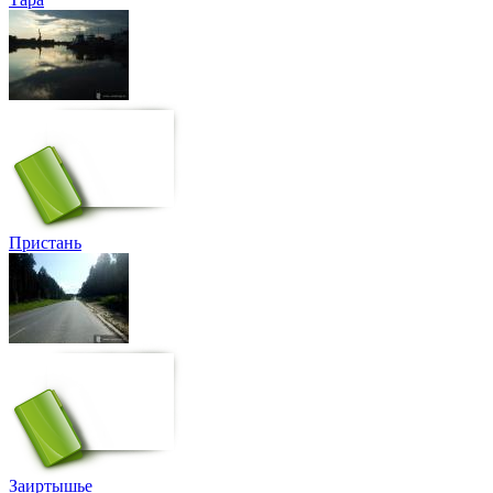
Пристань
Заиртышье