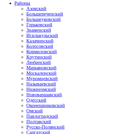
Районы
Азовский
Большереченский
Большеуковский
Горьковский
Знаменский
Исилькульский
Калачинский
Колосовский
Кормиловский
Крутинский
Любинский
Марьяновский
Москаленский
Муромцевский
Называевский
Нижнеомский
Нововаршавский
Одесский
Оконешниковский
Омский
Павлоградский
Полтавский
Русско-Полянский
Саргатский