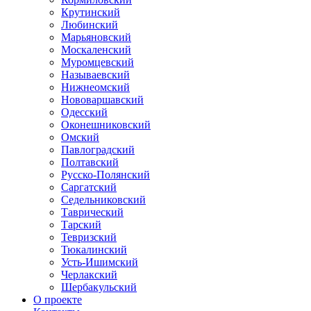
Крутинский
Любинский
Марьяновский
Москаленский
Муромцевский
Называевский
Нижнеомский
Нововаршавский
Одесский
Оконешниковский
Омский
Павлоградский
Полтавский
Русско-Полянский
Саргатский
Седельниковский
Таврический
Тарский
Тевризский
Тюкалинский
Усть-Ишимский
Черлакский
Шербакульский
О проекте