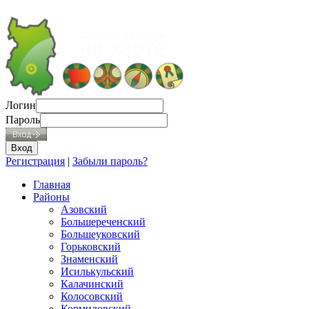
Логин
Пароль
Регистрация
|
Забыли пароль?
Главная
Районы
Азовский
Большереченский
Большеуковский
Горьковский
Знаменский
Исилькульский
Калачинский
Колосовский
Кормиловский