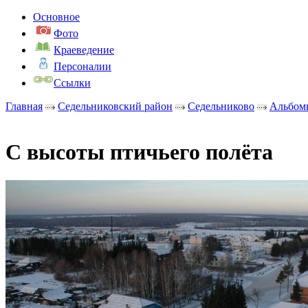
Основное
Фото
Краеведение
Персоналии
Ссылки
Главная
Седельниковский район
Седельниково
Альбом
С высоты птичьего полёта