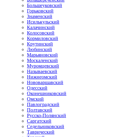
Большеуковский
Горьковский
Знаменский
Исилькульский
Калачинский
Колосовский
Кормиловский
Крутинский
Любинский
Марьяновский
Москаленский
Муромцевский
Называевский
Нижнеомский
Нововаршавский
Одесский
Оконешниковский
Омский
Павлоградский
Полтавский
Русско-Полянский
Саргатский
Седельниковский
Таврический