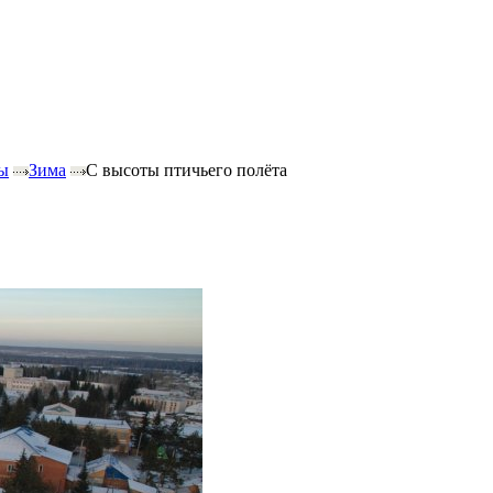
ы
Зима
С высоты птичьего полёта