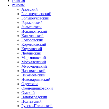
Главная
Районы
Азовский
Большереченский
Большеуковский
Горьковский
Знаменский
Исилькульский
Калачинский
Колосовский
Кормиловский
Крутинский
Любинский
Марьяновский
Москаленский
Муромцевский
Называевский
Нижнеомский
Нововаршавский
Одесский
Оконешниковский
Омский
Павлоградский
Полтавский
Русско-Полянский