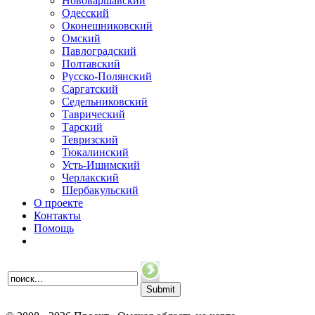
Нововаршавский
Одесский
Оконешниковский
Омский
Павлоградский
Полтавский
Русско-Полянский
Саргатский
Седельниковский
Таврический
Тарский
Тевризский
Тюкалинский
Усть-Ишимский
Черлакский
Шербакульский
О проекте
Контакты
Помощь