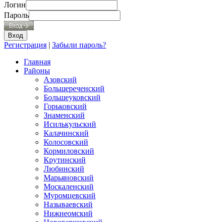
Логин
Пароль
Регистрация
|
Забыли пароль?
Главная
Районы
Азовский
Большереченский
Большеуковский
Горьковский
Знаменский
Исилькульский
Калачинский
Колосовский
Кормиловский
Крутинский
Любинский
Марьяновский
Москаленский
Муромцевский
Называевский
Нижнеомский