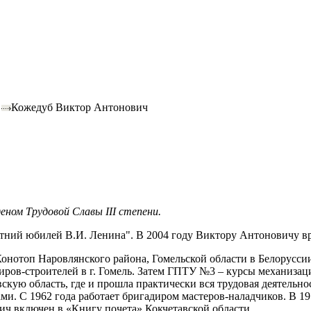
Кожедуб Виктор Антонович
ном Трудовой Славы III степени.
етний юбилей В.И. Ленина". В 2004 году Виктору Антоновичу в
Конотоп Наровлянского района, Гомельской области в Белоруссии
ров-строителей в г. Гомель. Затем ГПТУ №3 – курсы механизации
скую область, где и прошла практически вся трудовая деятельно
ми. С 1962 года работает бригадиром мастеров-наладчиков. В 19
ч включен в «Книгу почета» Кокчетавской области.