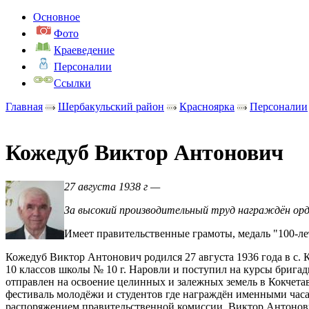
Основное
Фото
Краеведение
Персоналии
Ссылки
Главная
Шербакульский район
Красноярка
Персоналии
Кожедуб Виктор Антонович
27 августа 1938 г —
За высокий производительный труд награждён орде
Имеет правительственные грамоты, медаль "100-л
Кожедуб Виктор Антонович родился 27 августа 1936 года в с. 
10 классов школы № 10 г. Наровли и поступил на курсы бригади
отправлен на освоение целинных и залежных земель в Кокчетав
фестиваль молодёжи и студентов где награждён именными часа
распоряжением правительственной комиссии, Виктор Антонови