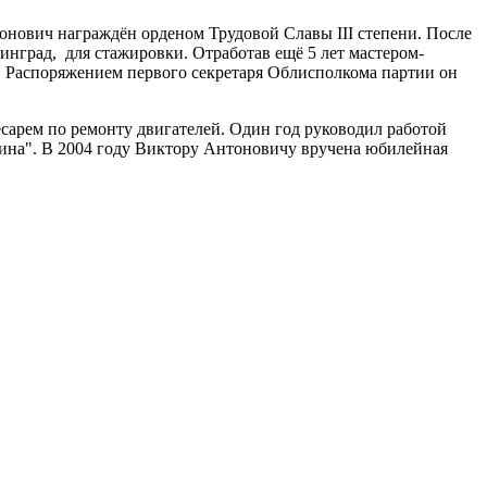
онович награждён орденом Трудовой Славы III степени. После
инград, для стажировки. Отработав ещё 5 лет мастером-
а. Распоряжением первого секретаря Облисполкома партии он
есарем по ремонту двигателей. Один год руководил работой
нина". В 2004 году Виктору Антоновичу вручена юбилейная