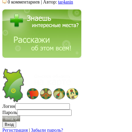
0 комментариев | Автор:
tar4anin
Логин
Пароль
Регистрация
|
Забыли пароль?