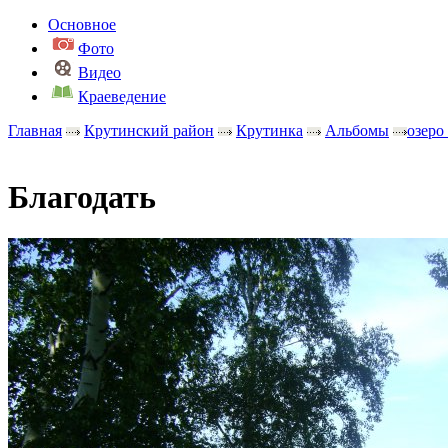
Основное
Фото
Видео
Краеведение
Главная
Крутинский район
Крутинка
Альбомы
озеро
Благодать