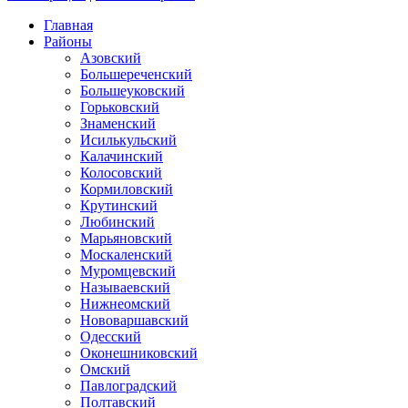
Главная
Районы
Азовский
Большереченский
Большеуковский
Горьковский
Знаменский
Исилькульский
Калачинский
Колосовский
Кормиловский
Крутинский
Любинский
Марьяновский
Москаленский
Муромцевский
Называевский
Нижнеомский
Нововаршавский
Одесский
Оконешниковский
Омский
Павлоградский
Полтавский