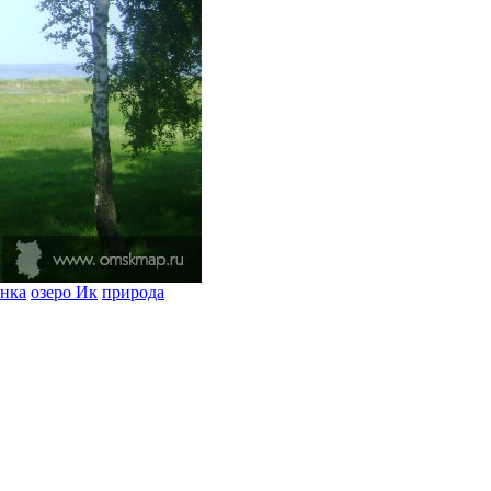
нка
озеро Ик
природа