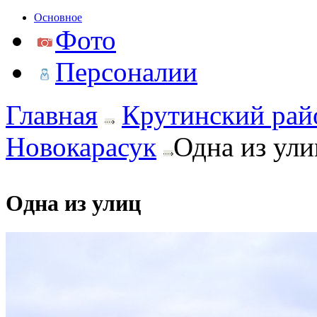
Основное
Фото
Персоналии
Главная
Крутинский рай
Новокарасук
Одна из ули
Одна из улиц