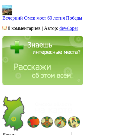
Вечерний Омск мост 60 летия Победы
8 комментариев | Автор:
developer
Логин