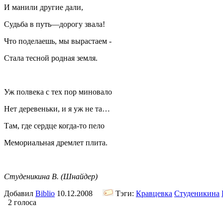
И манили другие дали,
Судьба в путь—дорогу звала!
Что поделаешь, мы вырастаем -
Стала тесной родная земля.
Уж полвека с тех пор миновало
Нет деревеньки, и я уж не та…
Там, где сердце когда-то пело
Мемориальная дремлет плита.
Студеникина В. (Шнайдер)
Добавил
Biblio
10.12.2008
Тэги:
Кравцевка
Студеникина
2 голоса