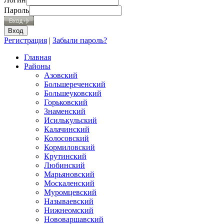
Пароль
Регистрация
|
Забыли пароль?
Главная
Районы
Азовский
Большереченский
Большеуковский
Горьковский
Знаменский
Исилькульский
Калачинский
Колосовский
Кормиловский
Крутинский
Любинский
Марьяновский
Москаленский
Муромцевский
Называевский
Нижнеомский
Нововаршавский