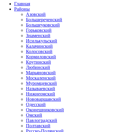
Главная
Районы
Азовский
Большереченский
Большеуковский
Горьковский
Знаменский
Исилькульский
Калачинский
Колосовский
Кормиловский
Крутинский
Любинский
Марьяновский
Москаленский
Муромцевский
Называевский
Нижнеомский
Нововаршавский
Одесский
Оконешниковский
Омский
Павлоградский
Полтавский
Русско-Полянский