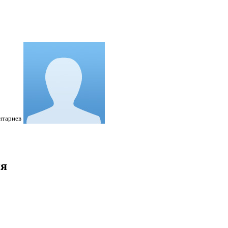
нтариев
ия