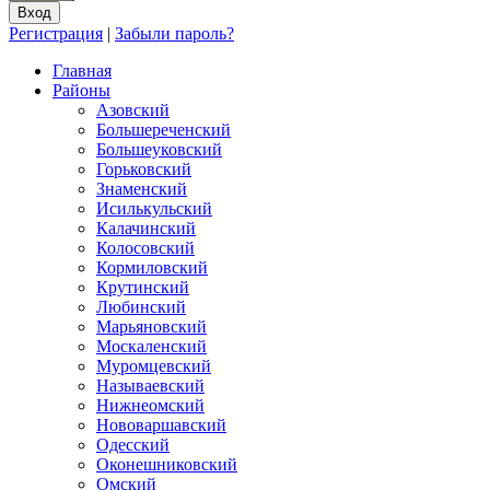
Регистрация
|
Забыли пароль?
Главная
Районы
Азовский
Большереченский
Большеуковский
Горьковский
Знаменский
Исилькульский
Калачинский
Колосовский
Кормиловский
Крутинский
Любинский
Марьяновский
Москаленский
Муромцевский
Называевский
Нижнеомский
Нововаршавский
Одесский
Оконешниковский
Омский