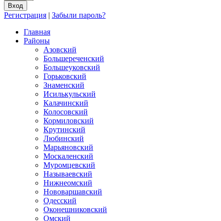
Регистрация
|
Забыли пароль?
Главная
Районы
Азовский
Большереченский
Большеуковский
Горьковский
Знаменский
Исилькульский
Калачинский
Колосовский
Кормиловский
Крутинский
Любинский
Марьяновский
Москаленский
Муромцевский
Называевский
Нижнеомский
Нововаршавский
Одесский
Оконешниковский
Омский