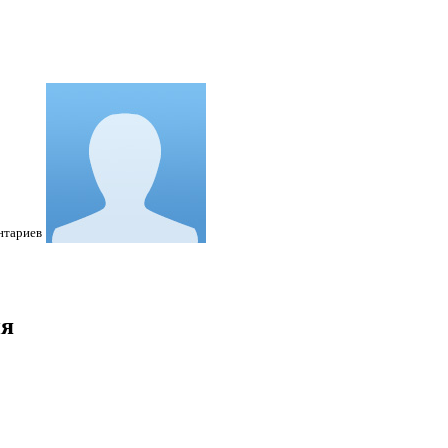
нтариев
ия