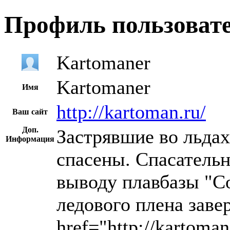
Профиль пользоват
Kartomaner
Kartomaner
Имя
http://kartoman.ru/
Ваш сайт
Доп.
Застрявшие во льдах
Информация
спасены. Спасательн
выводу плавбазы "С
ледового плена заве
href="http://kartoman