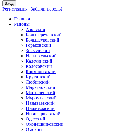
Регистрация
|
Забыли пароль?
Главная
Районы
Азовский
Большереченский
Большеуковский
Горьковский
Знаменский
Исилькульский
Калачинский
Колосовский
Кормиловский
Крутинский
Любинский
Марьяновский
Москаленский
Муромцевский
Называевский
Нижнеомский
Нововаршавский
Одесский
Оконешниковский
Омский