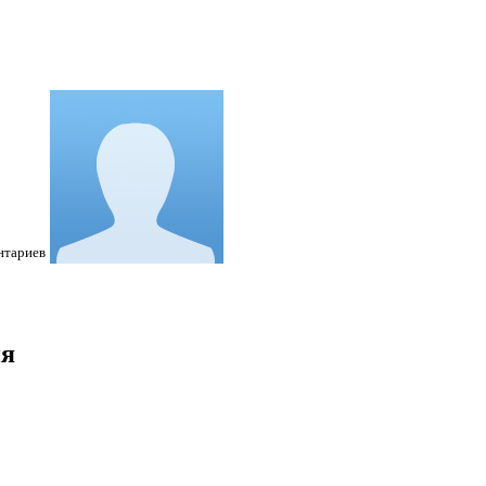
нтариев
ия