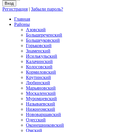
Регистрация
|
Забыли пароль?
Главная
Районы
Азовский
Большереченский
Большеуковский
Горьковский
Знаменский
Исилькульский
Калачинский
Колосовский
Кормиловский
Крутинский
Любинский
Марьяновский
Москаленский
Муромцевский
Называевский
Нижнеомский
Нововаршавский
Одесский
Оконешниковский
Омский