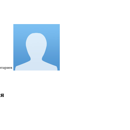
нтариев
ия