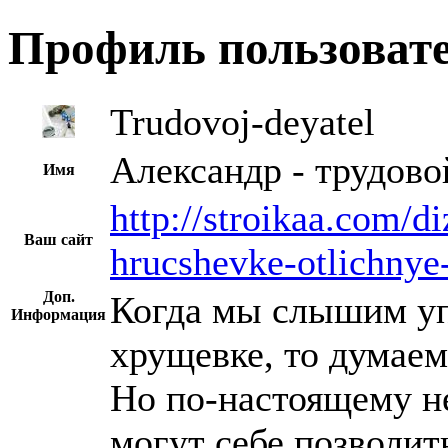
Профиль пользоват
Trudovoj-deyatel
Александр - трудово
Имя
http://stroikaa.com/d
Ваш сайт
hrucshevke-otlichnye
Доп.
Когда мы слышим у
Информация
хрущевке, то думаем:
Но по-настоящему н
могут себе позволит