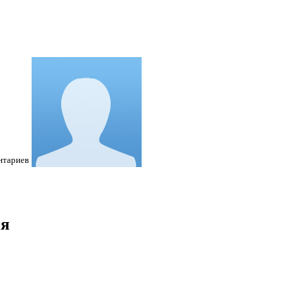
нтариев
ия