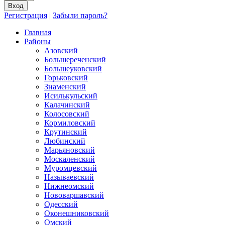
Регистрация
|
Забыли пароль?
Главная
Районы
Азовский
Большереченский
Большеуковский
Горьковский
Знаменский
Исилькульский
Калачинский
Колосовский
Кормиловский
Крутинский
Любинский
Марьяновский
Москаленский
Муромцевский
Называевский
Нижнеомский
Нововаршавский
Одесский
Оконешниковский
Омский