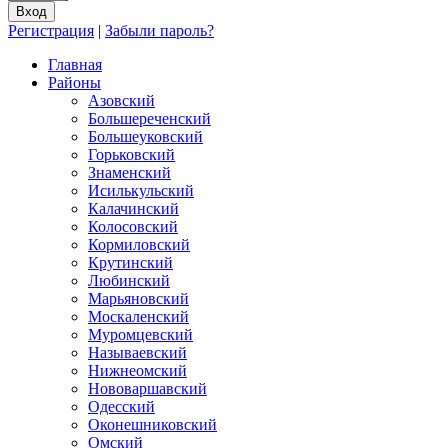
Регистрация
|
Забыли пароль?
Главная
Районы
Азовский
Большереченский
Большеуковский
Горьковский
Знаменский
Исилькульский
Калачинский
Колосовский
Кормиловский
Крутинский
Любинский
Марьяновский
Москаленский
Муромцевский
Называевский
Нижнеомский
Нововаршавский
Одесский
Оконешниковский
Омский