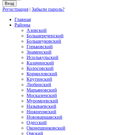
Регистрация
|
Забыли пароль?
Главная
Районы
Азовский
Большереченский
Большеуковский
Горьковский
Знаменский
Исилькульский
Калачинский
Колосовский
Кормиловский
Крутинский
Любинский
Марьяновский
Москаленский
Муромцевский
Называевский
Нижнеомский
Нововаршавский
Одесский
Оконешниковский
Омский