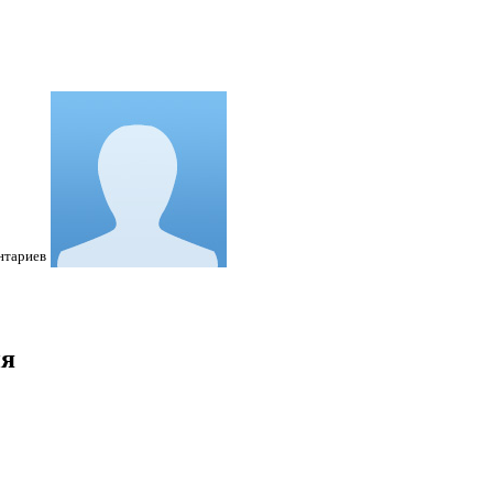
нтариев
ия