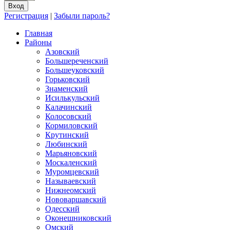
Регистрация
|
Забыли пароль?
Главная
Районы
Азовский
Большереченский
Большеуковский
Горьковский
Знаменский
Исилькульский
Калачинский
Колосовский
Кормиловский
Крутинский
Любинский
Марьяновский
Москаленский
Муромцевский
Называевский
Нижнеомский
Нововаршавский
Одесский
Оконешниковский
Омский