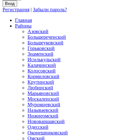
Регистрация
|
Забыли пароль?
Главная
Районы
Азовский
Большереченский
Большеуковский
Горьковский
Знаменский
Исилькульский
Калачинский
Колосовский
Кормиловский
Крутинский
Любинский
Марьяновский
Москаленский
Муромцевский
Называевский
Нижнеомский
Нововаршавский
Одесский
Оконешниковский
Омский