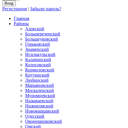
Регистрация
|
Забыли пароль?
Главная
Районы
Азовский
Большереченский
Большеуковский
Горьковский
Знаменский
Исилькульский
Калачинский
Колосовский
Кормиловский
Крутинский
Любинский
Марьяновский
Москаленский
Муромцевский
Называевский
Нижнеомский
Нововаршавский
Одесский
Оконешниковский
Омский