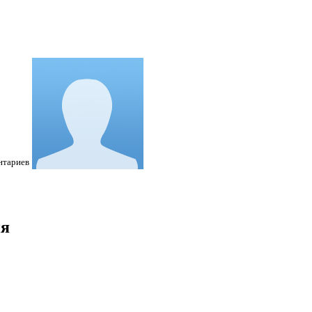
нтариев
ия