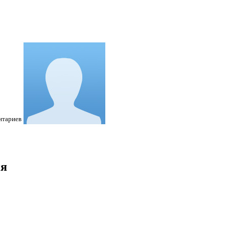
нтариев
ия