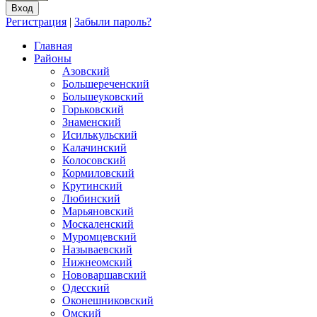
Регистрация
|
Забыли пароль?
Главная
Районы
Азовский
Большереченский
Большеуковский
Горьковский
Знаменский
Исилькульский
Калачинский
Колосовский
Кормиловский
Крутинский
Любинский
Марьяновский
Москаленский
Муромцевский
Называевский
Нижнеомский
Нововаршавский
Одесский
Оконешниковский
Омский