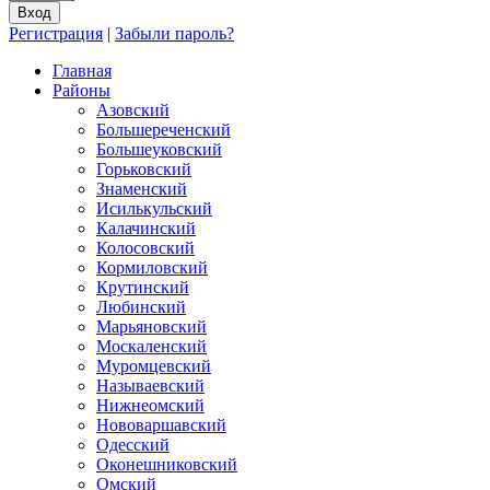
Регистрация
|
Забыли пароль?
Главная
Районы
Азовский
Большереченский
Большеуковский
Горьковский
Знаменский
Исилькульский
Калачинский
Колосовский
Кормиловский
Крутинский
Любинский
Марьяновский
Москаленский
Муромцевский
Называевский
Нижнеомский
Нововаршавский
Одесский
Оконешниковский
Омский