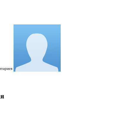
нтариев
ия