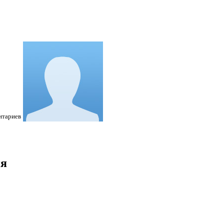
нтариев
ия