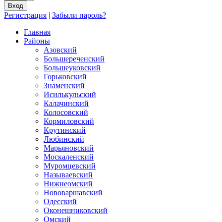
Регистрация
|
Забыли пароль?
Главная
Районы
Азовский
Большереченский
Большеуковский
Горьковский
Знаменский
Исилькульский
Калачинский
Колосовский
Кормиловский
Крутинский
Любинский
Марьяновский
Москаленский
Муромцевский
Называевский
Нижнеомский
Нововаршавский
Одесский
Оконешниковский
Омский