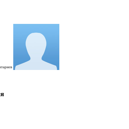
нтариев
ия