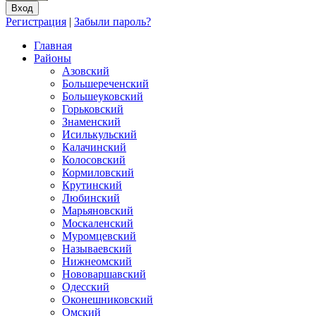
Регистрация
|
Забыли пароль?
Главная
Районы
Азовский
Большереченский
Большеуковский
Горьковский
Знаменский
Исилькульский
Калачинский
Колосовский
Кормиловский
Крутинский
Любинский
Марьяновский
Москаленский
Муромцевский
Называевский
Нижнеомский
Нововаршавский
Одесский
Оконешниковский
Омский