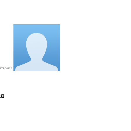
нтариев
ия