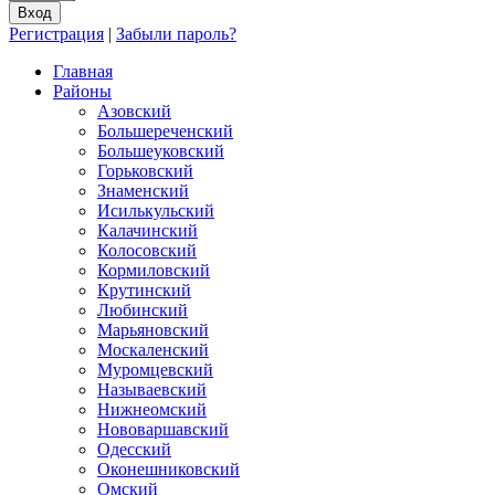
Регистрация
|
Забыли пароль?
Главная
Районы
Азовский
Большереченский
Большеуковский
Горьковский
Знаменский
Исилькульский
Калачинский
Колосовский
Кормиловский
Крутинский
Любинский
Марьяновский
Москаленский
Муромцевский
Называевский
Нижнеомский
Нововаршавский
Одесский
Оконешниковский
Омский