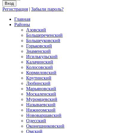
Регистрация
|
Забыли пароль?
Главная
Районы
Азовский
Большереченский
Большеуковский
Горьковский
Знаменский
Исилькульский
Калачинский
Колосовский
Кормиловский
Крутинский
Любинский
Марьяновский
Москаленский
Муромцевский
Называевский
Нижнеомский
Нововаршавский
Одесский
Оконешниковский
Омский