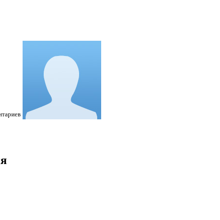
нтариев
ия