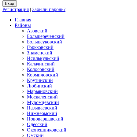
Регистрация
|
Забыли пароль?
Главная
Районы
Азовский
Большереченский
Большеуковский
Горьковский
Знаменский
Исилькульский
Калачинский
Колосовский
Кормиловский
Крутинский
Любинский
Марьяновский
Москаленский
Муромцевский
Называевский
Нижнеомский
Нововаршавский
Одесский
Оконешниковский
Омский