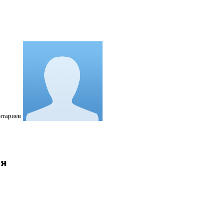
нтариев
ия