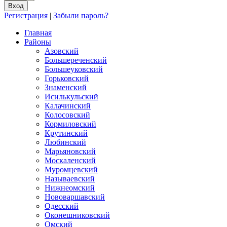
Регистрация
|
Забыли пароль?
Главная
Районы
Азовский
Большереченский
Большеуковский
Горьковский
Знаменский
Исилькульский
Калачинский
Колосовский
Кормиловский
Крутинский
Любинский
Марьяновский
Москаленский
Муромцевский
Называевский
Нижнеомский
Нововаршавский
Одесский
Оконешниковский
Омский