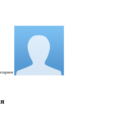
нтариев
ия