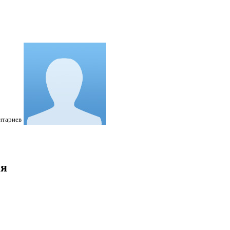
нтариев
ия