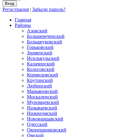
Регистрация
|
Забыли пароль?
Главная
Районы
Азовский
Большереченский
Большеуковский
Горьковский
Знаменский
Исилькульский
Калачинский
Колосовский
Кормиловский
Крутинский
Любинский
Марьяновский
Москаленский
Муромцевский
Называевский
Нижнеомский
Нововаршавский
Одесский
Оконешниковский
Омский