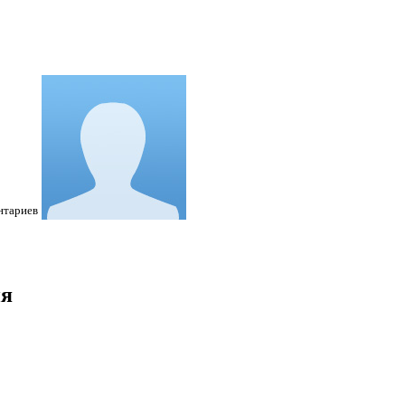
нтариев
ия