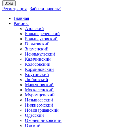
Регистрация
|
Забыли пароль?
Главная
Районы
Азовский
Большереченский
Большеуковский
Горьковский
Знаменский
Исилькульский
Калачинский
Колосовский
Кормиловский
Крутинский
Любинский
Марьяновский
Москаленский
Муромцевский
Называевский
Нижнеомский
Нововаршавский
Одесский
Оконешниковский
Омский