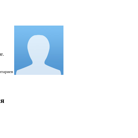
е.
нтариев
ия