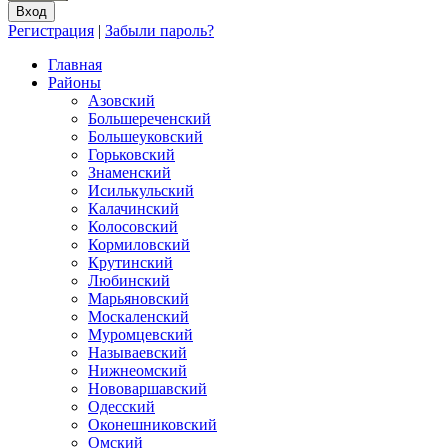
Регистрация
|
Забыли пароль?
Главная
Районы
Азовский
Большереченский
Большеуковский
Горьковский
Знаменский
Исилькульский
Калачинский
Колосовский
Кормиловский
Крутинский
Любинский
Марьяновский
Москаленский
Муромцевский
Называевский
Нижнеомский
Нововаршавский
Одесский
Оконешниковский
Омский