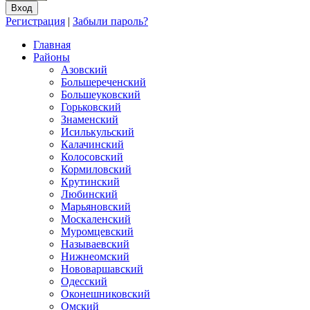
Регистрация
|
Забыли пароль?
Главная
Районы
Азовский
Большереченский
Большеуковский
Горьковский
Знаменский
Исилькульский
Калачинский
Колосовский
Кормиловский
Крутинский
Любинский
Марьяновский
Москаленский
Муромцевский
Называевский
Нижнеомский
Нововаршавский
Одесский
Оконешниковский
Омский